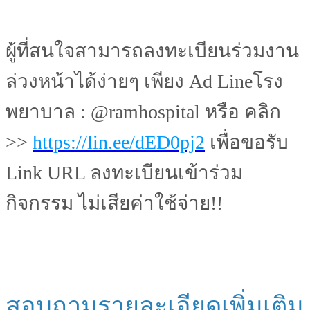
ผู้ที่สนใจสามารถลงทะเบียนร่วมงาน
ล่วงหน้าได้ง่ายๆ เพียง Ad Lineโรง
พยาบาล : @ramhospital หรือ คลิก
>>
https://lin.ee/dED0pj2
เพื่อขอรับ
Link URL ลงทะเบียนเข้าร่วม
กิจกรรม ไม่เสียค่าใช้จ่าย!!
สอบถามรายละเอียดเพิ่มเติม