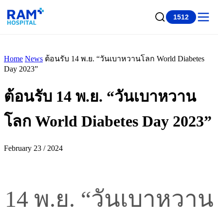
1512
Home
News
ต้อนรับ 14 พ.ย. “วันเบาหวานโลก World Diabetes
Day 2023”
ต้อนรับ 14 พ.ย. “วันเบาหวาน
โลก World Diabetes Day 2023”
February 23 / 2024
14 พ.ย. “วันเบาหวาน