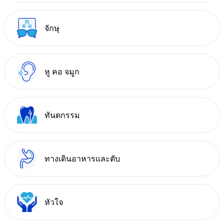
จักษุ
หู คอ จมูก
ทันตกรรม
ทางเดินอาหารและตับ
หัวใจ