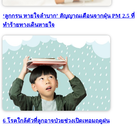
‘ลูกกรน หายใจลำบาก’ สัญญาณเตือนจากฝุ่น PM 2.5 ที่
ทำร้ายทางเดินหายใจ
6 โรคใกล้ตัวที่ลูกอาจป่วยช่วงเปิดเทอมฤดูฝน