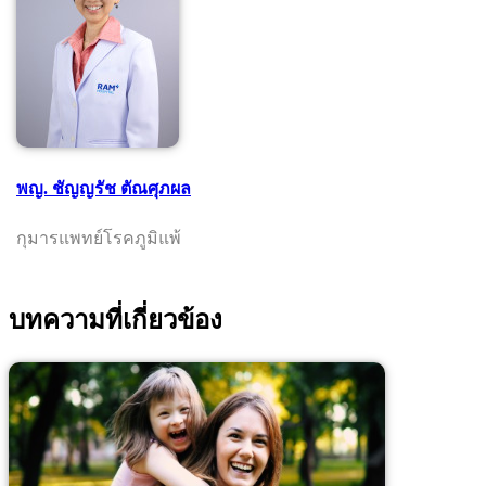
พญ. ชัญญรัช ตัณศุภผล
กุมารแพทย์โรคภูมิแพ้
บทความที่เกี่ยวข้อง