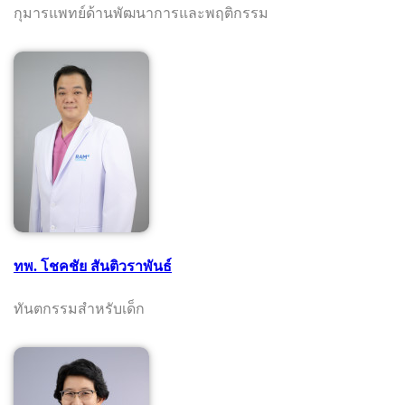
กุมารแพทย์ด้านพัฒนาการและพฤติกรรม
ทพ. โชคชัย สันติวราพันธ์
ทันตกรรมสำหรับเด็ก