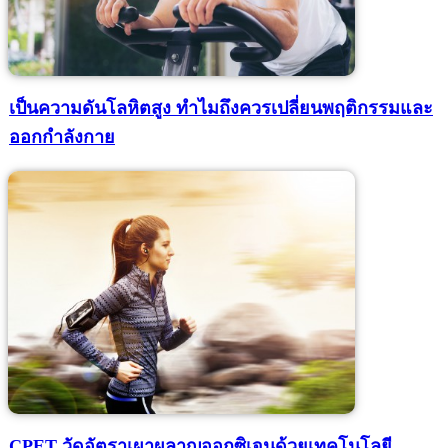
เป็นความดันโลหิตสูง ทำไมถึงควรเปลี่ยนพฤติกรรมและ
ออกกำลังกาย
CPET วัดอัตราเผาผลาญออกซิเจนด้วยเทคโนโลยี