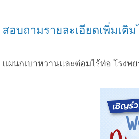
สอบถามรายละเอียดเพิ่มเติมได
แผนกเบาหวานและต่อมไร้ท่อ โรงพยาบ