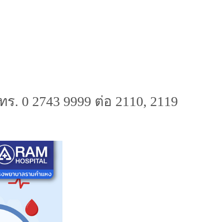
 0 2743 9999 ต่อ 2110, 2119