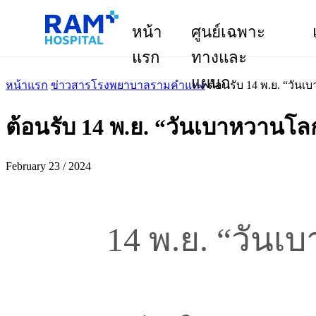
หน้า
ศูนย์เฉพาะ
แรก
ทางและ
แผนก
หน้าแรก
ข่าวสารโรงพยาบาลรามคำแหง
ต้อนรับ 14 พ.ย. “วัน
ต้อนรับ 14 พ.ย. “วันเบาหวานโล
February 23 / 2024
14 พ.ย. “วันเ