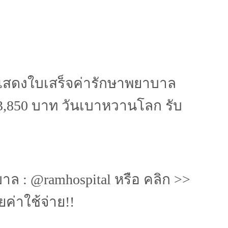
ละแสดงใบเสร็จค่ารักษาพยาบาล
 3,850 บาท วันเบาหวานโลก รับ
าล : @ramhospital หรือ คลิก >>
ยค่าใช้จ่าย!!