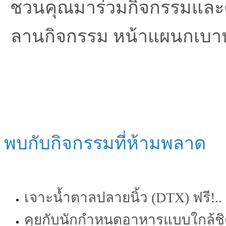
ชวนคุณมาร่วมกิจกรรมและ
ลานกิจกรรม หน้าแผนกเบาหวา
พบกับกิจกรรมที่ห้ามพลาด
เจาะน้ำตาลปลายนิ้ว (DTX) ฟรี!..
คุยกับนักกำหนดอาหารแบบใกล้ช