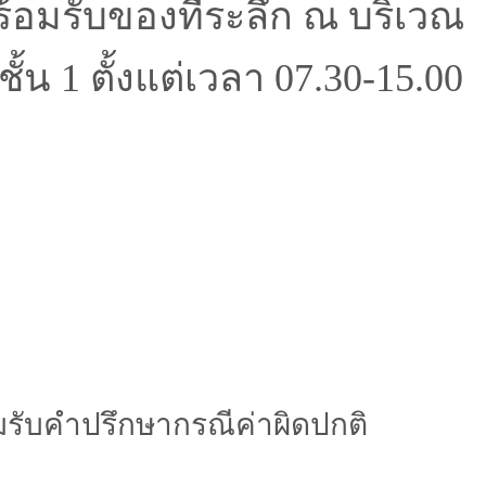
ร้อมรับของที่ระลึก ณ บริเวณ
 1 ตั้งแต่เวลา 07.30-15.00
อมรับคำปรึกษากรณีค่าผิดปกติ