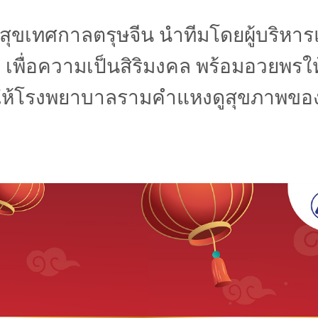
ุขเทศกาลตรุษจีน
นำทีมโดยผู้บริหา
พื่อความเป็นสิริมงคล พร้อมอวยพรให้
จให้โรงพยาบาลรามคำแหงดูสุขภาพของ