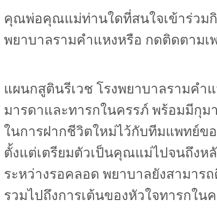
คุณพ่อคุณแม่ท่านใดที่สนใจเข้าร่วม
พยาบาลรามคำแหงหรือ กดติดตามเพ
แผนกสูตินรีเวช โรงพยาบาลรามคำแหง
มารดาและทารกในครรภ์ พร้อมมีกุมา
ในการฝากชีวิตใหม่ไว้กับทีมแพทย์ของ
ตั้งแต่เตรียมตัวเป็นคุณแม่ไปจนถึงห
ระหว่างรอคลอด พยาบาลยังสามารถติ
รวมไปถึงการเต้นของหัวใจทารกในครรภ