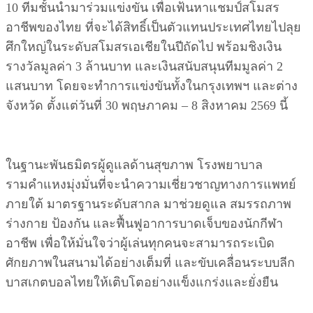
10 ทีมชั้นนำมาร่วมแข่งขัน เพื่อเฟ้นหาแชมป์สโมสร
อาชีพของไทย ที่จะได้สิทธิ์เป็นตัวแทนประเทศไทยไปลุย
ศึกใหญ่ในระดับสโมสรเอเชียในปีถัดไป พร้อมชิงเงิน
รางวัลมูลค่า 3 ล้านบาท และเงินสนับสนุนทีมมูลค่า 2
แสนบาท โดยจะทำการแข่งขันทั้งในกรุงเทพฯ และต่าง
จังหวัด ตั้งแต่วันที่ 30 พฤษภาคม – 8 สิงหาคม 2569 นี้
ในฐานะพันธมิตรผู้ดูแลด้านสุขภาพ โรงพยาบาล
รามคำแหงมุ่งมั่นที่จะนำความเชี่ยวชาญทางการแพทย์
ภายใต้ มาตรฐานระดับสากล มาช่วยดูแล สมรรถภาพ
ร่างกาย ป้องกัน และฟื้นฟูอาการบาดเจ็บของนักกีฬา
อาชีพ เพื่อให้มั่นใจว่าผู้เล่นทุกคนจะสามารถระเบิด
ศักยภาพในสนามได้อย่างเต็มที่ และขับเคลื่อนระบบลีก
บาสเกตบอลไทยให้เติบโตอย่างแข็งแกร่งและยั่งยืน