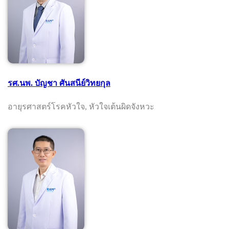
รศ.นพ. บัญชา ศันสนีย์วิทยกุล
อายุรศาสตร์โรคหัวใจ, หัวใจเต้นผิดจังหวะ