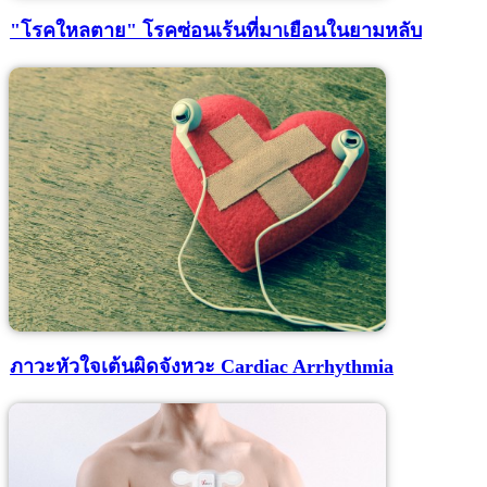
"โรคใหลตาย" โรคซ่อนเร้นที่มาเยือนในยามหลับ
ภาวะหัวใจเต้นผิดจังหวะ Cardiac Arrhythmia