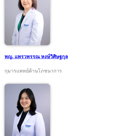
พญ. แพรวพรรณ หงษ์วิศิษฐกุล
กุมารแพทย์ด้านโภชนาการ