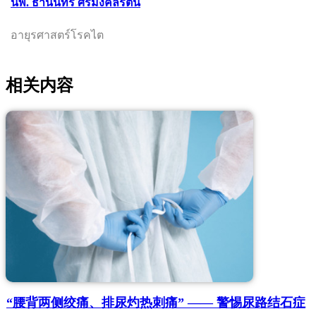
นพ. ธานินทร์ ศิริมงคลรัตน์
อายุรศาสตร์โรคไต
相关内容
“腰背两侧绞痛、排尿灼热刺痛” —— 警惕尿路结石症