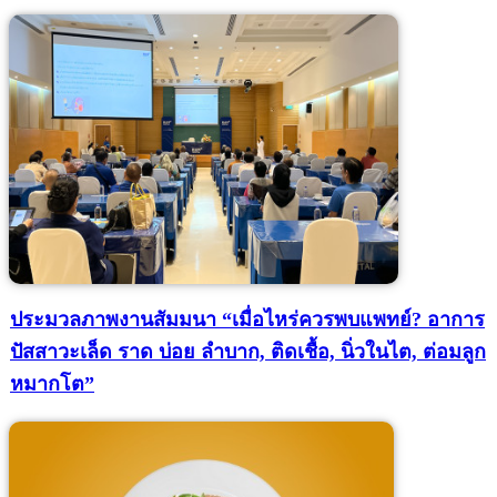
ประมวลภาพงานสัมมนา “เมื่อไหร่ควรพบแพทย์? อาการ
ปัสสาวะเล็ด ราด บ่อย ลำบาก, ติดเชื้อ, นิ่วในไต, ต่อมลูก
หมากโต”