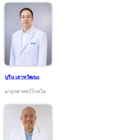
บุริน เลาหวัฒนะ
อายุรศาสตร์โรคไต