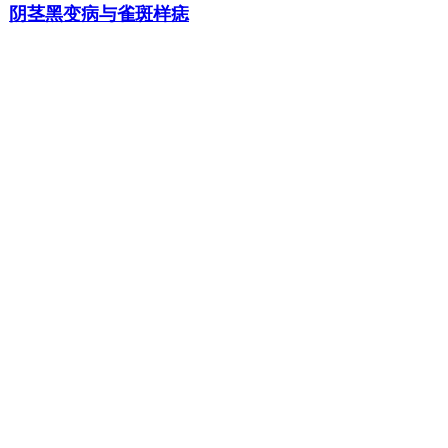
阴茎黑变病与雀斑样痣