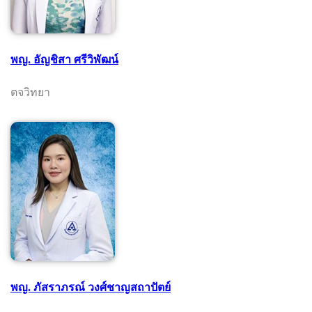
พญ. อัญชิสา ศรีวิพัฒน์
ตจวิทยา
พญ. ภัสราภรณ์ วงศ์ชาญสถาปัตย์