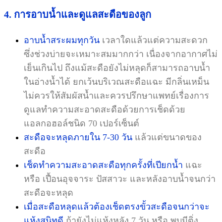
4. การอาบน้ำและดูแลสะดือของลูก
อาบน้ำสระผมทุกวัน
เวลาใดแล้วแต่ความสะดวก
ซึ่งช่วงบ่ายจะเหมาะสมมากกว่า เนื่องจากอากาศไม่
เย็นเกินไป ถึงแม้สะดือยังไม่หลุดก็สามารถอาบน้ำ
ในอ่างน้ำได้ ยกเว้นบริเวณสะดือแฉะ มีกลิ่นเหม็น
ไม่ควรให้สัมผัสน้ำและควรปรึกษาแพทย์เรื่องการ
ดูแลทำความสะอาดสะดือด้วยการเช็ดด้วย
แอลกอฮอล์ชนิด 70 เปอร์เซ็นต์
สะดือจะหลุดภายใน 7-30 วัน
แล้วแต่ขนาดของ
สะดือ
เช็ดทำความสะอาดสะดือทุกครั้งที่เปียกน้ำ
แฉะ
หรือ เปื้อนอุจจาระ ปัสสาวะ และหลังอาบน้ำจนกว่า
สะดือจะหลุด
เมื่อสะดือหลุดแล้วต้องเช็ดตรงขั้วสะดือจนกว่าจะ
แห้งสนิทดี
ถ้ายังไม่แห้งหลัง 7 วัน หรือ พบมีติ่ง