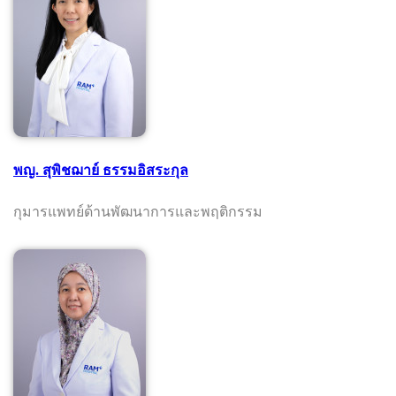
พญ. สุพิชฌาย์ ธรรมอิสระกุล
กุมารแพทย์ด้านพัฒนาการและพฤติกรรม