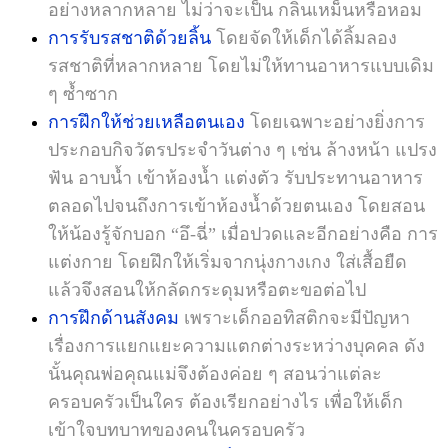
อย่างหลากหลาย ไม่ว่าจะเป็น กลิ่นเหม็นหรือหอม
การรับรสชาติด้วยลิ้น
โดยจัดให้เด็กได้ลิ้มลอง
รสชาติที่หลากหลาย โดยไม่ให้ทานอาหารแบบเดิม
ๆ ซ้ำซาก
การฝึกให้ช่วยเหลือตนเอง
โดยเฉพาะอย่างยิ่งการ
ประกอบกิจวัตรประจำวันต่าง ๆ เช่น ล้างหน้า แปรง
ฟัน อาบน้ำ เข้าห้องน้ำ แต่งตัว รับประทานอาหาร
ตลอดไปจนถึงการเข้าห้องน้ำด้วยตนเอง โดยสอน
ให้น้องรู้จักบอก “อึ-ฉี่” เมื่อปวดและอีกอย่างคือ การ
แต่งกาย โดยฝึกให้เริ่มจากนุ่งกางเกง ใส่เสื้อยืด
แล้วจึงสอนให้กลัดกระดุมหรือตะขอต่อไป
การฝึกด้านสังคม
เพราะเด็กออทิสติกจะมีปัญหา
เรื่องการแยกแยะความแตกต่างระหว่างบุคคล ดัง
นั้นคุณพ่อคุณแม่จึงต้องค่อย ๆ สอนว่าแต่ละ
ครอบครัวเป็นใคร ต้องเรียกอย่างไร เพื่อให้เด็ก
เข้าใจบทบาทของคนในครอบครัว