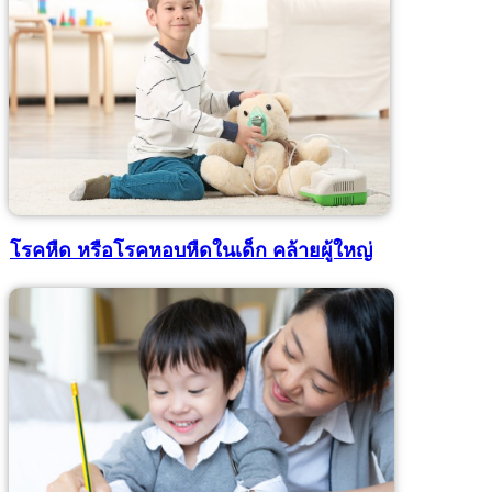
โรคหืด หรือโรคหอบหืดในเด็ก คล้ายผู้ใหญ่