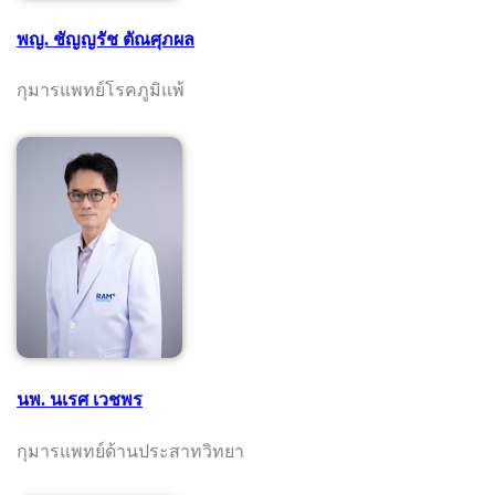
พญ. ชัญญรัช ตัณศุภผล
กุมารแพทย์โรคภูมิแพ้
นพ. นเรศ เวชพร
กุมารแพทย์ด้านประสาทวิทยา