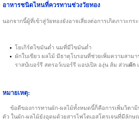
อาหารชนิดไหนที่ควรทานช่วงวัยทอง
นอกจากนี้ผู้ที่เข้าสู่วัยทองยังอาจเสี่ยงต่อการเกิดภาว
โยเกิร์ตไขมันต่ำ นมที่มีไขมันต่ำ
ผักใบเขียว ผลไม้ มีธาตุโบรอนที่ช่วยเพิ่มความส
ราสป์เบอร์รี สตรอว์เบอร์รี แอปเปิล องุ่น ส้ม ส่วน
ผัก
เ
หมายเหตุ:
ข้อดีของการทานผัก-ผลไม้ทั้งหมดนี้ก็คือการเพิ่มวิตามิ
ตัว ในผัก-ผลไม้ยังอุดมด้วยสารไฟโตเอสโตรเจนที่มีลัก