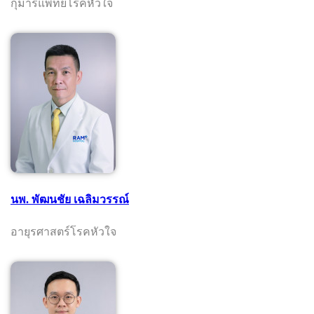
กุมารแพทย์โรคหัวใจ
นพ. พัฒนชัย เฉลิมวรรณ์
อายุรศาสตร์โรคหัวใจ