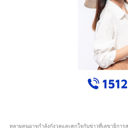
หลายคนอาจกำลังกังวลและตกใจกับข่าวที่เลขาธิการสหประ