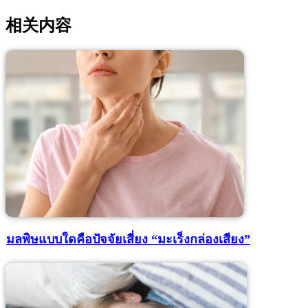
相关内容
มลพิษแบบใดคือปัจจัยเสี่ยง “มะเร็งกล่องเสียง”