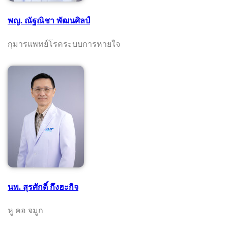
พญ. ณัฐณิชา พัฒนศิลป์
กุมารแพทย์โรคระบบการหายใจ
นพ. สุรศักดิ์ กึงฮะกิจ
หู คอ จมูก