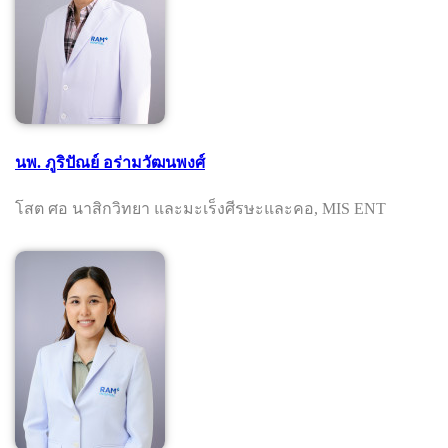
นพ. ภูริปัณย์ อร่ามวัฒนพงศ์
โสต ศอ นาสิกวิทยา และมะเร็งศีรษะและคอ, MIS ENT