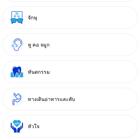
จักษุ
หู คอ จมูก
ทันตกรรม
ทางเดินอาหารและตับ
หัวใจ