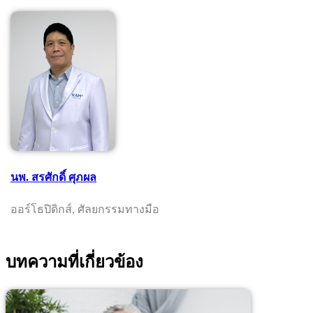
นพ. สรศักดิ์ ศุภผล
ออร์โธปิดิกส์, ศัลยกรรมทางมือ
บทความที่เกี่ยวข้อง