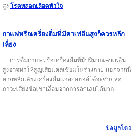
สูง
โรคหลอดเลือดหัวใจ
กาแฟหรือเครื่องดื่มที่มีคาเฟอีนสูงก็ควรหลีก
เลี่ยง
การดื่มกาแฟหรือเครื่องดื่มที่มีปริมาณคาเฟอีน
สูงอาจทำให้สูญเสียแคลเซียมในร่างกาย นอกจากนี้
หากหลีกเลี่ยงเครื่องดื่มแอลกอฮอล์ได้จะช่วยลด
ภาวะเสี่ยงข้อเข่าเสื่อมจากการอักเสบได้มาก
ข้อมูลโดย