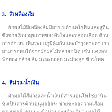
3.
สีเหลืองส้ม
ผักผลไม้สีเหลืองส้มมีสารเบต้าแคโรทีนและลูทีน
ซึ่งช่วยรักษาสุขภาพของหัวใจและหลอดเลือด ต้าน
การอักเสบ เพิ่มระบบภูมิคุ้มกันและบำรุงสายตา เรา
สามารถพบได้จากผักผลไม้หลายชนิด เช่น แครอท
ฟักทอง กล้วย ส้ม มะละกอสุก มะม่วงสุก ข้าวโพด
4.
สีม่วง-น้ำเงิน
ผักผลไม้สีม่วงและน้ำเงินมีสารแอนโทไซยานิน
ซึ่งเป็นสารต้านอนุมูลอิสระช่วยชะลอความเสื่อม
ของเซลล์ เช่น มะเขือม่วง กะหล่ำปลีม่วง ผลไม้