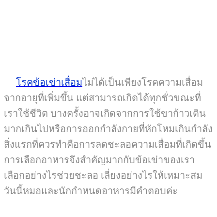
โรคข้อเข่าเสื่อม
ไม่ได้เป็นเพียงโรคความเสื่อม
จากอายุที่เพิ่มขึ้น แต่สามารถเกิดได้ทุกชั่วขณะที่
เราใช้ชีวิต บางครั้งอาจเกิดจากการใช้ขาก้าวเดิน
มากเกินไปหรือการออกกำลังกายที่หักโหมเกินกำลัง
สิ่งแรกที่ควรทำคือการลดชะลอความเสื่อมที่เกิดขึ้น
การเลือกอาหารจึงสำคัญมากกับข้อเข่าของเรา
เลือกอย่างไรช่วยชะลอ เลี่ยงอย่างไรให้เหมาะสม
วันนี้หมอและนักกำหนดอาหารมีคำตอบค่ะ