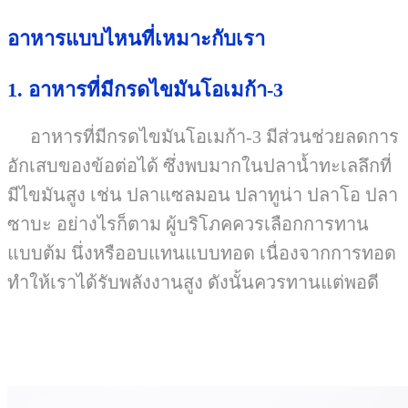
อาหารแบบไหนที่เหมาะกับเรา
1.
อาหารที่มีกรดไขมันโอเมก้า
-3
อาหารที่มีกรดไขมันโอเมก้า
-3
มีส่วนช่วยลดการ
อักเสบของข้อต่อได้ ซึ่งพบมากในปลาน้ำทะเลลึกที่
มีไขมันสูง เช่น ปลาแซลมอน ปลาทูน่า ปลาโอ ปลา
ซาบะ อย่างไรก็ตาม ผู้บริโภคควรเลือกการทาน
แบบต้ม นึ่งหรืออบแทนแบบทอด เนื่องจากการทอด
ทำให้เราได้รับพลังงานสูง ดังนั้นควรทานแต่พอดี