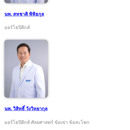
นพ. สหชาติ พิพิธกุล
ออร์โธปิดิกส์
นพ. วิสิทธิ์ วังวิทยากุล
ออร์โธปิดิกส์ ศัลยศาสตร์ ข้อเข่า ข้อสะโพก