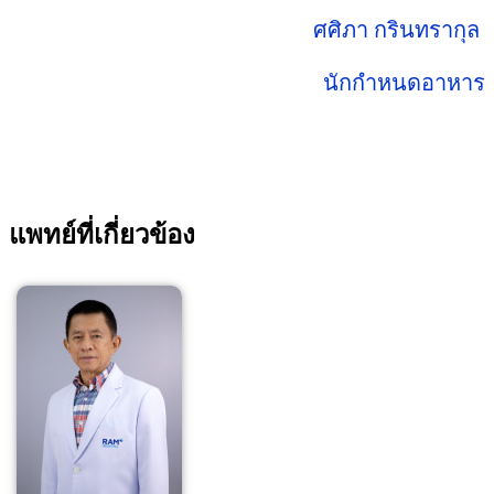
ศศิภา กรินทรากุล
นักกำหนดอาหาร
แพทย์ที่เกี่ยวข้อง