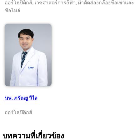
ออร์โธปิดิกส์, เวชศาสตร์การกีฬา, ผ่าตัดส่องกล้องข้อเข่าและ
ข้อไหล่
นพ. ภรัณยู วิไล
ออร์โธปิดิกส์
บทความที่เกี่ยวข้อง