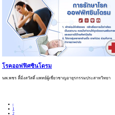
โรคออฟฟิศซินโดรม
นพ.พชร ลี้มิ่งสวัสดิ์ แพทย์ผู้เชี่ยวชาญอายุรกรรมประสาทวิทยา
‹
1
2