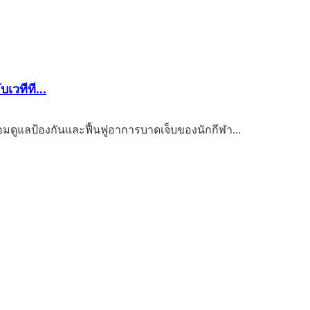
วทีที...
แลป้องกันและฟื้นฟูอาการบาดเจ็บของนักกีฬา...