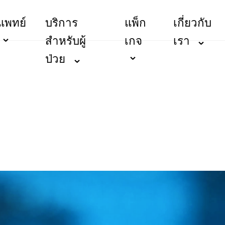
แพทย์
บริการ
แพ็ก
เกี่ยวกับ
สำหรับผู้
เกจ
เรา
ป่วย