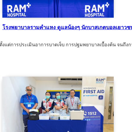
โรงพยาบาลรามคำแหง ดูแลน้องๆ นักบาสเกตบอลเยาวชนใ
ตั้งแต่การประเมินอาการบาดเจ็บ การปฐมพยาบาลเบื้องต้น จนถึงการ