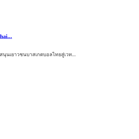
ai...
ับสนุนเยาวชนบาสเกตบอลไทยสู่เวท...