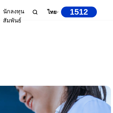
1512
นักลงทุน
ไทย
สัมพันธ์